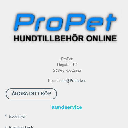
flera
varianter.
varianter.
De
De
olika
olika
alternativen
alternativen
kan
kan
väljas
väljas
på
på
produktsidan
produktsidan
ProPet
Lingatan 12
26868 Röstånga
E-post:
info@ProPet.se
ÅNGRA DITT KÖP
Kundservice
Köpvillkor
Kunskapsbank