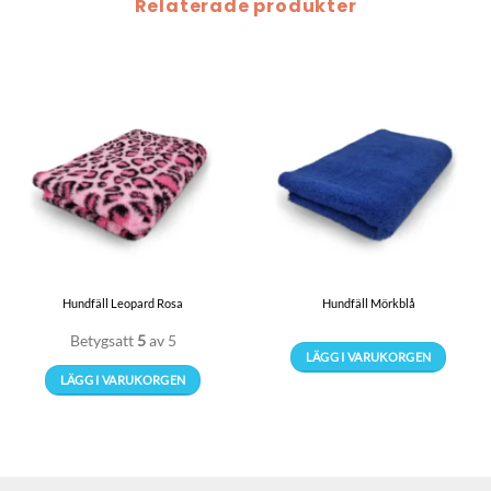
Relaterade produkter
Hundfäll Leopard Rosa
Hundfäll Mörkblå
Betygsatt
5
av 5
LÄGG I VARUKORGEN
LÄGG I VARUKORGEN
Den
Den
här
här
produkten
produkten
har
har
flera