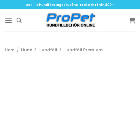
Skip
Det lilla hundföretaget i Skåne | Fraktfritt från 800:-
to
content
Hem
/
Hund
/
Hundfäll
/
Hundfäll Premium