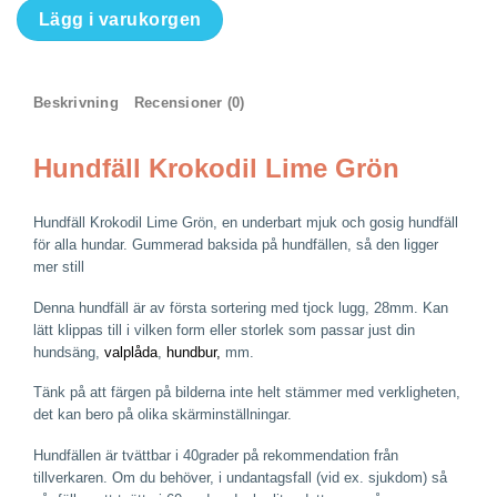
Hundfäll
Lägg i varukorgen
Krokodil
Lime
Grön
Beskrivning
Recensioner (0)
mängd
Hundfäll Krokodil Lime Grön
Hundfäll Krokodil Lime Grön, en underbart mjuk och gosig hundfäll
för alla hundar. Gummerad baksida på hundfällen, så den ligger
mer still
Denna hundfäll är av första sortering med tjock lugg, 28mm. Kan
lätt klippas till i vilken form eller storlek som passar just din
hundsäng,
valplåda
,
hundbur,
mm.
Tänk på att färgen på bilderna inte helt stämmer med verkligheten,
det kan bero på olika skärminställningar.
Hundfällen är tvättbar i 40grader på rekommendation från
tillverkaren. Om du behöver, i undantagsfall (vid ex. sjukdom) så