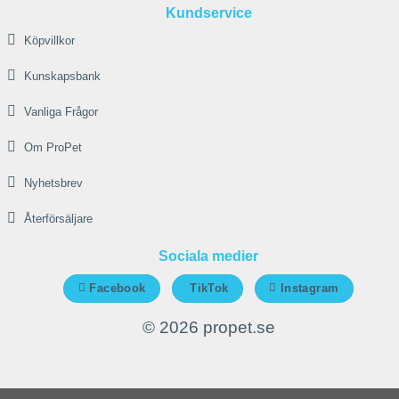
väljas
Kundservice
på
Köpvillkor
produktsidan
Kunskapsbank
Vanliga Frågor
Om ProPet
Nyhetsbrev
Återförsäljare
Sociala medier
Facebook
TikTok
Instagram
© 2026 propet.se