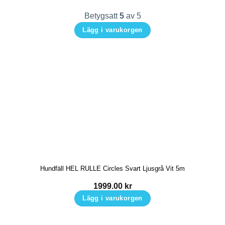
på
Betygsatt
5
av 5
produktsidan
Lägg i varukorgen
Den
här
produkten
har
flera
varianter.
De
olika
alternativen
kan
Hundfäll HEL RULLE Circles Svart Ljusgrå Vit 5m
väljas
på
1999.00
kr
produktsidan
Lägg i varukorgen