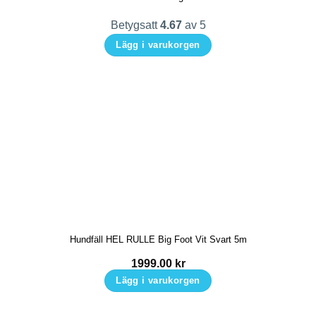
Betygsatt
4.67
av 5
Lägg i varukorgen
Den
här
produkten
har
flera
varianter.
De
olika
alternativen
kan
Hundfäll HEL RULLE Big Foot Vit Svart 5m
väljas
på
1999.00
kr
produktsidan
Lägg i varukorgen