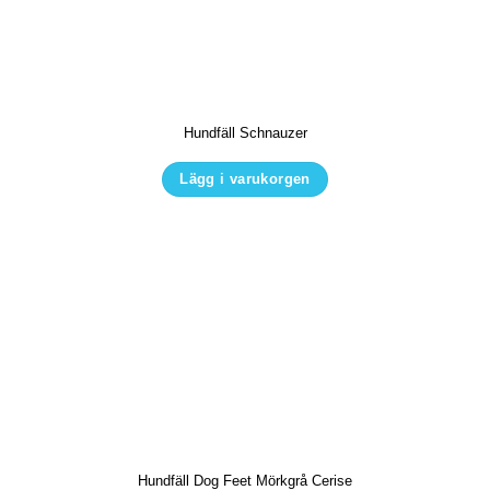
De
olika
alternativen
kan
Hundfäll Schnauzer
väljas
på
Lägg i varukorgen
produktsidan
Den
här
produkten
har
flera
varianter.
De
olika
alternativen
kan
Hundfäll Dog Feet Mörkgrå Cerise
väljas