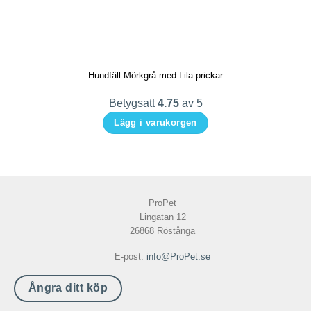
Hundfäll Mörkgrå med Lila prickar
Betygsatt
4.75
av 5
Lägg i varukorgen
Den
här
produkten
har
ProPet
flera
Lingatan 12
varianter.
26868 Röstånga
De
E-post:
info@ProPet.se
olika
alternativen
Ångra ditt köp
kan