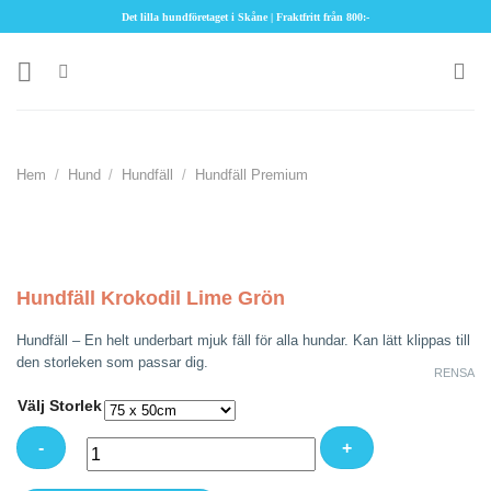
Skip
Det lilla hundföretaget i Skåne | Fraktfritt från 800:-
to
content
Hem
/
Hund
/
Hundfäll
/
Hundfäll Premium
Hundfäll Krokodil Lime Grön
Hundfäll – En helt underbart mjuk fäll för alla hundar. Kan lätt klippas till
den storleken som passar dig.
RENSA
Välj Storlek