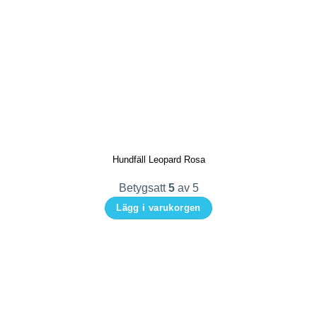
Hundfäll Leopard Rosa
Betygsatt
5
av 5
Lägg i varukorgen
Den
här
produkten
har
flera
varianter.