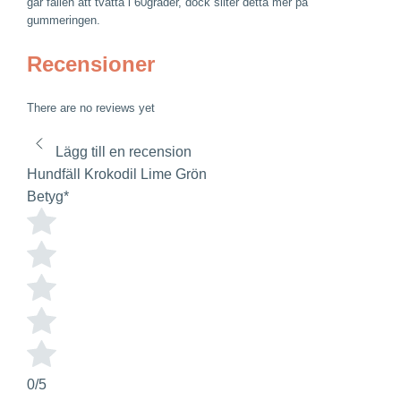
går fällen att tvätta i 60grader, dock sliter detta mer på
gummeringen.
Recensioner
There are no reviews yet
Lägg till en recension
Hundfäll Krokodil Lime Grön
Betyg
*
0/5