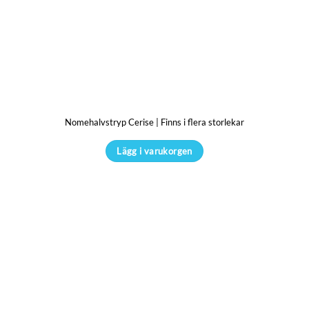
har
flera
varianter.
De
olika
alternativen
kan
Nomehalvstryp Cerise | Finns i flera storlekar
väljas
på
Lägg i varukorgen
produktsidan
Den
här
produkten
har
flera
varianter.
De
olika
alternativen