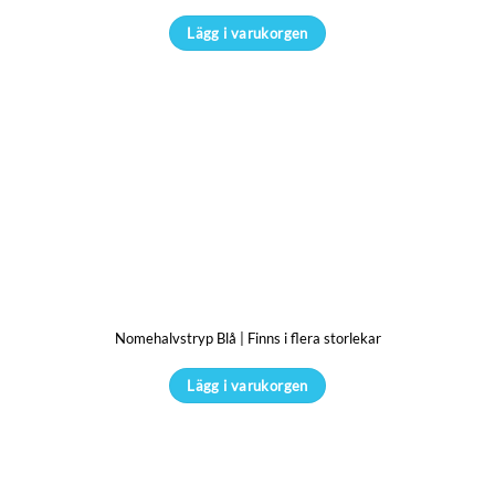
Lägg i varukorgen
Den
här
produkten
har
flera
varianter.
De
olika
alternativen
kan
Nomehalvstryp Blå | Finns i flera storlekar
väljas
på
Lägg i varukorgen
produktsidan
Den
här
produkten