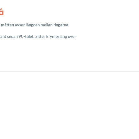
å
, måtten avser längden mellan ringarna
vänt sedan 90-talet. Sitter krympslang över