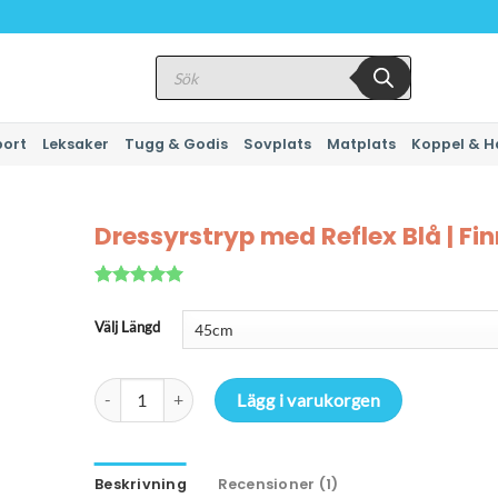
Produktsökning
port
Leksaker
Tugg & Godis
Sovplats
Matplats
Koppel & H
Dressyrstryp med Reflex Blå | Finn
Betygsatt
1
5
av 5
Välj Längd
baserat på
kundrecension
Dressyrstryp med Reflex Blå | Finns i flera storlekar mängd
Lägg i varukorgen
Beskrivning
Recensioner (1)