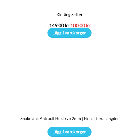
kan
Klotång Setter
väljas
på
Det
Det
149.00
kr
100.00
kr
ursprungliga
nuvarande
produktsidan
Lägg i varukorgen
priset
priset
var:
är:
149.00 kr.
100.00 kr.
Snakelänk Antracit Helstryp 2mm | Finns i flera längder
Lägg i varukorgen