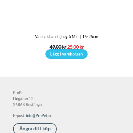
De
olika
alternativen
kan
Valphalsband Ljusgrå Mini | 15-25cm
väljas
på
Det
Det
49.00
kr
25.00
kr
ursprungliga
nuvarande
produktsidan
Lägg i varukorgen
priset
priset
var:
är:
49.00 kr.
25.00 kr.
ProPet
Lingatan 12
26868 Röstånga
E-post:
info@ProPet.se
Ångra ditt köp