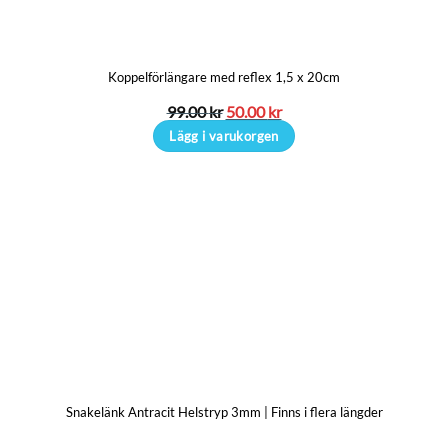
Koppelförlängare med reflex 1,5 x 20cm
Det
Det
99.00
kr
50.00
kr
ursprungliga
nuvarande
Lägg i varukorgen
priset
priset
var:
är:
99.00 kr.
50.00 kr.
Snakelänk Antracit Helstryp 3mm | Finns i flera längder