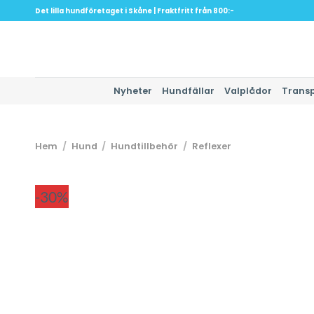
Skip
Det lilla hundföretaget i Skåne | Fraktfritt från 800:-
to
content
Nyheter
Hundfällar
Valplådor
Trans
Hem
/
Hund
/
Hundtillbehör
/
Reflexer
-30%