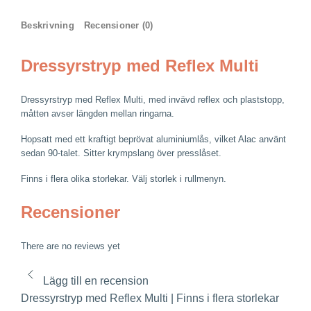
Reflex
Multi
Beskrivning
Recensioner (0)
|
Finns
Dressyrstryp med Reflex Multi
i
flera
Dressyrstryp med Reflex Multi, med invävd reflex och plaststopp,
storlekar
måtten avser längden mellan ringarna.
mängd
Hopsatt med ett kraftigt beprövat aluminiumlås, vilket Alac använt
sedan 90-talet. Sitter krympslang över presslåset.
Finns i flera olika storlekar. Välj storlek i rullmenyn.
Recensioner
There are no reviews yet
Lägg till en recension
Dressyrstryp med Reflex Multi | Finns i flera storlekar