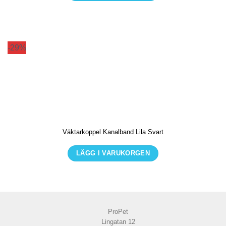
Den
här
produkten
har
-29%
flera
varianter.
De
olika
alternativen
kan
Väktarkoppel Kanalband Lila Svart
väljas
på
LÄGG I VARUKORGEN
produktsidan
Den
här
produkten
har
ProPet
flera
Lingatan 12