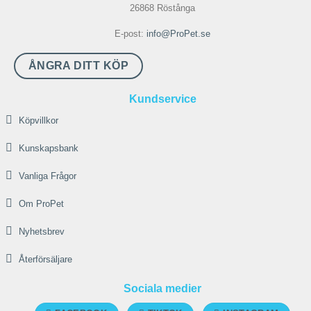
varianter.
26868 Röstånga
De
E-post:
info@ProPet.se
olika
alternativen
ÅNGRA DITT KÖP
kan
väljas
Kundservice
på
Köpvillkor
produktsidan
Kunskapsbank
Vanliga Frågor
Om ProPet
Nyhetsbrev
Återförsäljare
Sociala medier