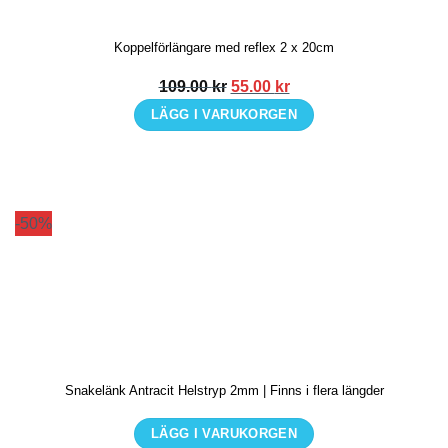
kan
Koppelförlängare med reflex 2 x 20cm
väljas
på
Det
Det
109.00
kr
55.00
kr
produktsidan
ursprungliga
nuvarande
LÄGG I VARUKORGEN
priset
priset
var:
är:
109.00 kr.
55.00 kr.
-50%
Snakelänk Antracit Helstryp 2mm | Finns i flera längder
LÄGG I VARUKORGEN