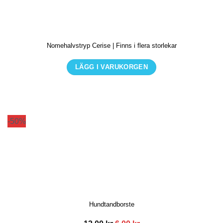
olika
alternativen
kan
Nomehalvstryp Cerise | Finns i flera storlekar
väljas
på
LÄGG I VARUKORGEN
produktsidan
Den
här
produkten
har
-50%
flera
varianter.
De
olika
alternativen
kan
Hundtandborste
väljas
på