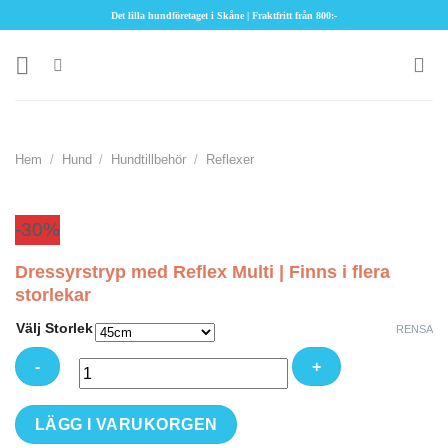
Skip
Det lilla hundföretaget i Skåne | Fraktfritt från 800:-
to
content
Hem
/
Hund
/
Hundtillbehör
/
Reflexer
-30%
Dressyrstryp med Reflex Multi | Finns i flera
storlekar
Välj Storlek
RENSA
Dressyrstryp
LÄGG I VARUKORGEN
med