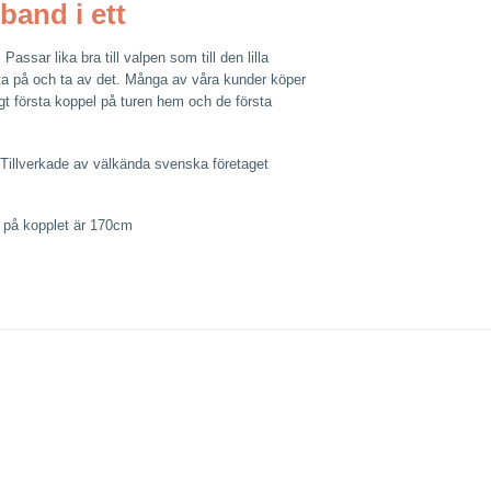
band i ett
assar lika bra till valpen som till den lilla
tta på och ta av det. Många av våra kunder köper
ggt första koppel på turen hem och de första
l. Tillverkade av välkända svenska företaget
n på kopplet är 170cm