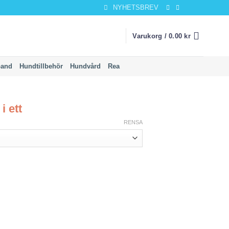
NYHETSBREV
Varukorg /
0.00
kr
band
Hundtillbehör
Hundvård
Rea
i ett
RENSA