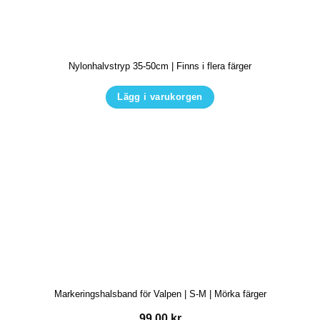
olika
alternativen
kan
Nylonhalvstryp 35-50cm | Finns i flera färger
väljas
på
Lägg i varukorgen
produktsidan
Den
här
produkten
har
flera
varianter.
De
olika
alternativen
kan
Markeringshalsband för Valpen | S-M | Mörka färger
väljas
på
99.00
kr