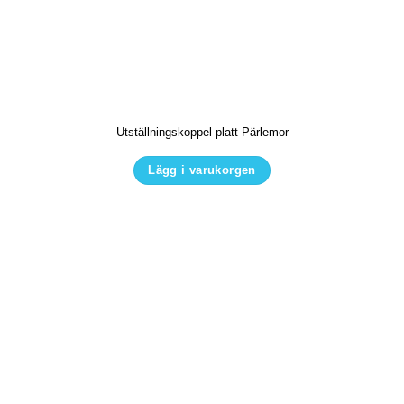
Utställningskoppel platt Pärlemor
Lägg i varukorgen
Den
här
produkten
har
flera
varianter.
De
olika
alternativen
kan