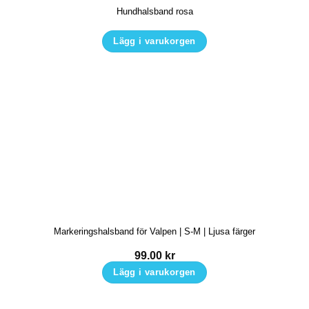
Hundhalsband rosa
väljas
på
Lägg i varukorgen
produktsidan
Den
här
produkten
har
flera
varianter.
De
olika
alternativen
kan
Markeringshalsband för Valpen | S-M | Ljusa färger
väljas
på
99.00
kr
produktsidan
Lägg i varukorgen