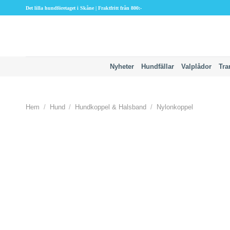
Skip
Det lilla hundföretaget i Skåne | Fraktfritt från 800:-
to
content
Nyheter
Hundfällar
Valplådor
Tra
Hem
/
Hund
/
Hundkoppel & Halsband
/
Nylonkoppel