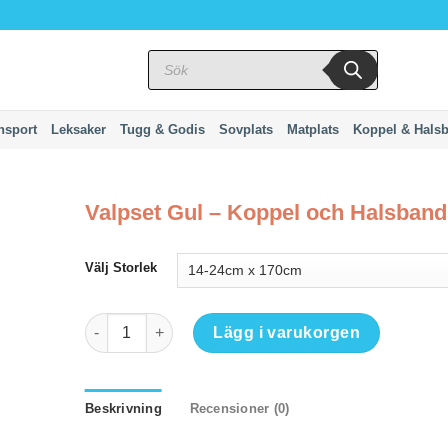
Produktsökning
nsport
Leksaker
Tugg & Godis
Sovplats
Matplats
Koppel & Hals
Valpset Gul – Koppel och Halsband 
Välj Storlek
Valpset Gul – Koppel och Halsband i ett mängd
Lägg i varukorgen
Beskrivning
Recensioner (0)