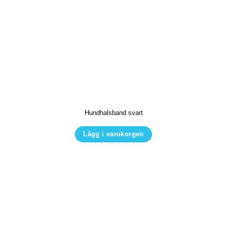
Hundhalsband svart
Lägg i varukorgen
Den
här
produkten
har
flera
varianter.
De