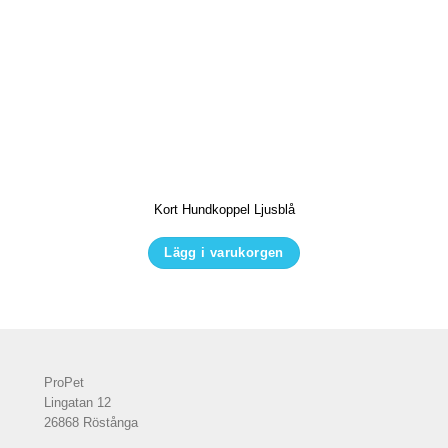
Kort Hundkoppel Ljusblå
Lägg i varukorgen
Den
här
produkten
har
flera
ProPet
Lingatan 12
varianter.
26868 Röstånga
De