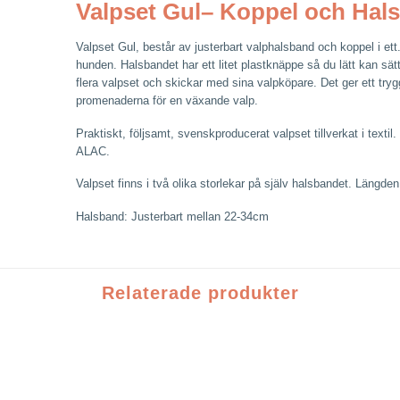
Valpset Gul– Koppel och Hals
Valpset Gul, består av justerbart valphalsband och koppel i ett. P
hunden. Halsbandet har ett litet plastknäppe så du lätt kan sä
flera valpset och skickar med sina valpköpare. Det ger ett try
promenaderna för en växande valp.
Praktiskt, följsamt, svenskproducerat valpset tillverkat i texti
ALAC.
Valpset finns i två olika storlekar på själv halsbandet. Längde
Halsband: Justerbart mellan 22-34cm
Relaterade produkter