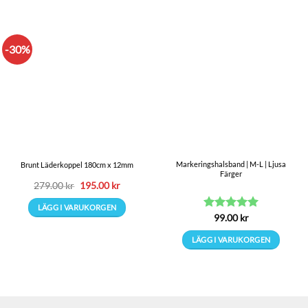
-30%
Markeringshalsband | M-L | Ljusa
Brunt Läderkoppel 180cm x 12mm
Färger
Det
Det
279.00
kr
195.00
kr
ursprungliga
nuvarande
priset
priset
LÄGG I VARUKORGEN
var:
är:
Betygsatt
99.00
kr
5
279.00 kr.
195.00 kr.
av 5
LÄGG I VARUKORGEN