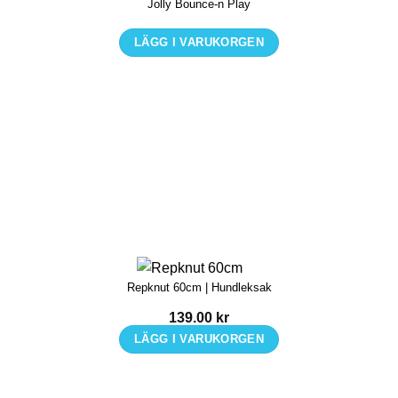
Jolly Bounce-n Play
LÄGG I VARUKORGEN
Den
här
produkten
har
flera
varianter.
De
olika
alternativen
kan
Repknut 60cm | Hundleksak
väljas
på
139.00
kr
produktsidan
LÄGG I VARUKORGEN