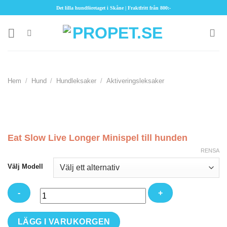
Skip
Det lilla hundföretaget i Skåne | Fraktfritt från 800:-
to
content
Hem
/
Hund
/
Hundleksaker
/
Aktiveringsleksaker
Eat Slow Live Longer Minispel till hunden
RENSA
Välj Modell
Eat
LÄGG I VARUKORGEN