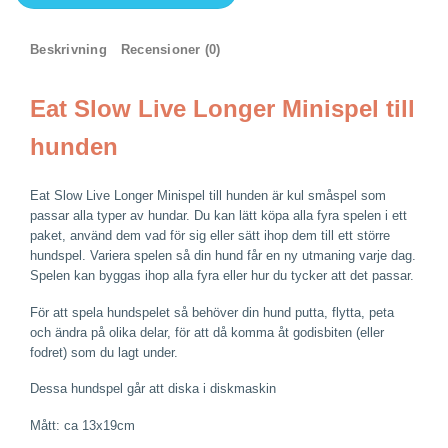
Slow
Live
Longer
Beskrivning
Recensioner (0)
Minispel
till
Eat Slow Live Longer Minispel till
hunden
hunden
mängd
Eat Slow Live Longer Minispel till hunden är kul småspel som
passar alla typer av hundar. Du kan lätt köpa alla fyra spelen i ett
paket, använd dem vad för sig eller sätt ihop dem till ett större
hundspel. Variera spelen så din hund får en ny utmaning varje dag.
Spelen kan byggas ihop alla fyra eller hur du tycker att det passar.
För att spela hundspelet så behöver din hund putta, flytta, peta
och ändra på olika delar, för att då komma åt godisbiten (eller
fodret) som du lagt under.
Dessa hundspel går att diska i diskmaskin
Mått: ca 13x19cm