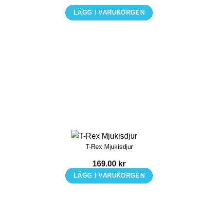
LÄGG I VARUKORGEN
Den
här
produkten
har
flera
varianter.
De
olika
alternativen
kan
T-Rex Mjukisdjur
väljas
på
169.00
kr
produktsidan
LÄGG I VARUKORGEN