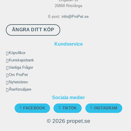
varianter.
26868 Röstånga
De
E-post:
info@ProPet.se
olika
alternativen
ÅNGRA DITT KÖP
kan
väljas
Kundservice
på
Köpvillkor
produktsidan
Kunskapsbank
Vanliga Frågor
Om ProPet
Nyhetsbrev
Återförsäljare
Sociala medier
FACEBOOK
TIKTOK
INSTAGRAM
© 2026 propet.se