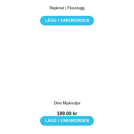
Repknut | Flosstugg
LÄGG I VARUKORGEN
Den
här
produkten
har
flera
varianter.
De
olika
alternativen
kan
Dino Mjukisdjur
väljas
på
189.00
kr
produktsidan
LÄGG I VARUKORGEN