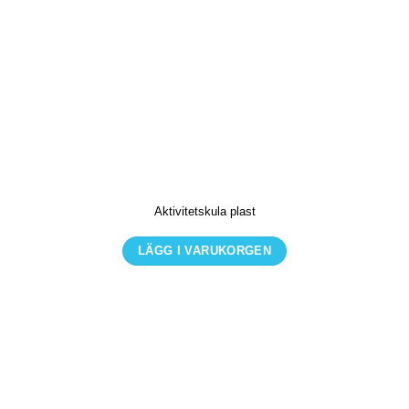
Aktivitetskula plast
LÄGG I VARUKORGEN
Den
här
produkten
har
flera
varianter.