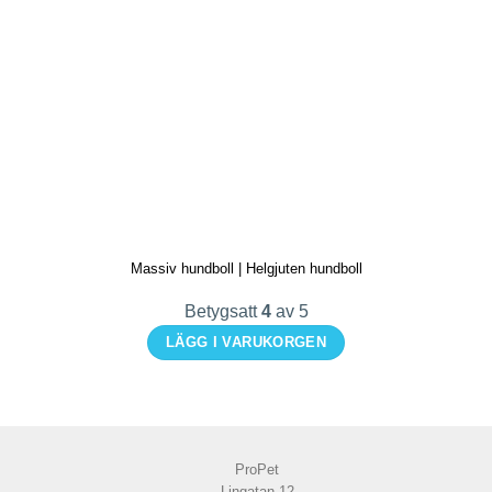
här
produkten
har
flera
varianter.
De
olika
alternativen
kan
Massiv hundboll | Helgjuten hundboll
väljas
på
Betygsatt
4
av 5
produktsidan
LÄGG I VARUKORGEN
Den
här
produkten
har
ProPet
flera
Lingatan 12