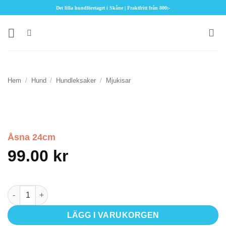
Skip
Det lilla hundföretaget i Skåne | Fraktfritt från 800:-
to
content
Hem
/
Hund
/
Hundleksaker
/
Mjukisar
Åsna 24cm
99.00
kr
Åsna 24cm mängd
LÄGG I VARUKORGEN