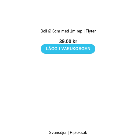
De
olika
alternativen
kan
Boll Ø 6cm med 1m rep | Flyter
väljas
på
39.00
kr
produktsidan
LÄGG I VARUKORGEN
Svansdjur | Pipleksak