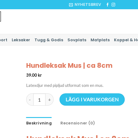
NYHETSBREV
port
Leksaker
Tugg & Godis
Sovplats
Matplats
Koppel & H
Hundleksak Mus | ca 8cm
39.00
kr
Latexdjur med pipljud utformat som en mus.
Hundleksak Mus | ca 8cm mängd
LÄGG I VARUKORGEN
Beskrivning
Recensioner (0)