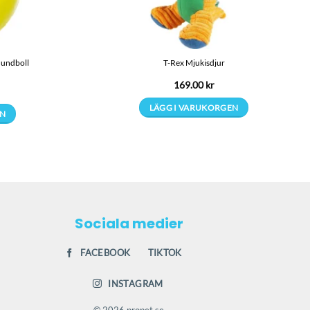
hundboll
T-Rex Mjukisdjur
169.00
kr
LÄGG I VARUKORGEN
EN
en
.
Sociala medier
FACEBOOK
TIKTOK
ven
INSTAGRAM