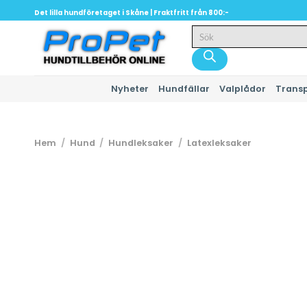
Skip
Det lilla hundföretaget i Skåne | Fraktfritt från 800:-
to
Produktsökning
content
Nyheter
Hundfällar
Valplådor
Trans
Hem
/
Hund
/
Hundleksaker
/
Latexleksaker