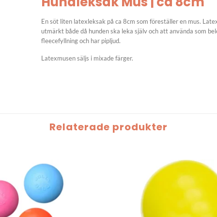
Hundleksak Mus | ca 8cm
En söt liten latexleksak på ca 8cm som föreställer en mus. Late
utmärkt både då hunden ska leka själv och att använda som be
fleecefyllning och har pipljud.
Latexmusen säljs i mixade färger.
Relaterade produkter