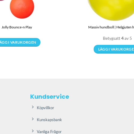
Jolly Bounce-n Play
Massiv hundboll | Helgjuten 
Betygsatt
4
av 5
ÄGG I VARUKORGEN
Den
LÄGG I VARUKORG
här
Den
produkten
här
har
produkt
flera
har
varianter.
flera
De
varianter
Kundservice
olika
De
alternativen
olika
Köpvillkor
kan
alternati
väljas
kan
Kunskapsbank
på
väljas
Vanliga Frågor
produktsidan
på