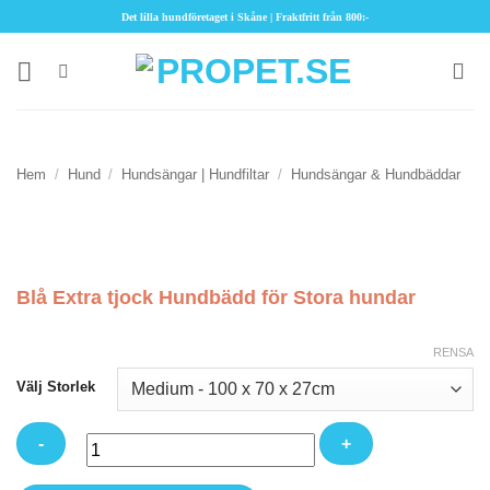
Skip
Det lilla hundföretaget i Skåne | Fraktfritt från 800:-
to
content
Hem
/
Hund
/
Hundsängar | Hundfiltar
/
Hundsängar & Hundbäddar
Blå Extra tjock Hundbädd för Stora hundar
RENSA
Välj Storlek