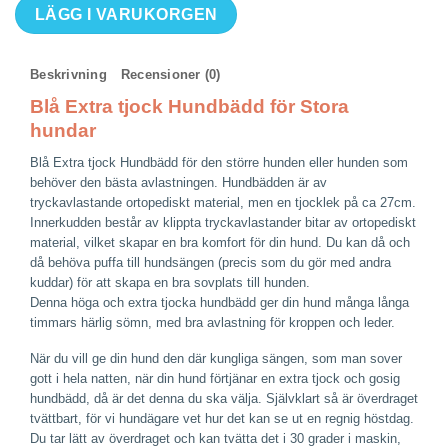
Blå
LÄGG I VARUKORGEN
Extra
tjock
Hundbädd
Beskrivning
Recensioner (0)
för
Blå Extra tjock Hundbädd för Stora
Stora
hundar
hundar
Blå Extra tjock Hundbädd för den större hunden eller hunden som
mängd
behöver den bästa avlastningen. Hundbädden är av
tryckavlastande ortopediskt material, men en tjocklek på ca 27cm.
Innerkudden består av klippta tryckavlastander bitar av ortopediskt
material, vilket skapar en bra komfort för din hund. Du kan då och
då behöva puffa till hundsängen (precis som du gör med andra
kuddar) för att skapa en bra sovplats till hunden.
Denna höga och extra tjocka hundbädd ger din hund många långa
timmars härlig sömn, med bra avlastning för kroppen och leder.
När du vill ge din hund den där kungliga sängen, som man sover
gott i hela natten, när din hund förtjänar en extra tjock och gosig
hundbädd, då är det denna du ska välja. Självklart så är överdraget
tvättbart, för vi hundägare vet hur det kan se ut en regnig höstdag.
Du tar lätt av överdraget och kan tvätta det i 30 grader i maskin,