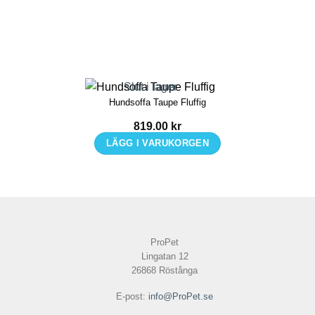
varianter.
De
olika
alternativen
kan
Slut i lager
Hundsoffa Taupe Fluffig
väljas
på
819.00
kr
produktsidan
LÄGG I VARUKORGEN
ProPet
Lingatan 12
26868 Röstånga
E-post:
info@ProPet.se