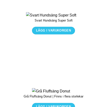
olika
alternativen
kan
Svart Hundsäng Super Soft
väljas
på
LÄGG I VARUKORGEN
produktsidan
Den
här
produkten
har
flera
varianter.
De
olika
alternativen
kan
Grå Fluffsäng Donut | Finns i flera storlekar
väljas
på
LÄGG I VARUKORGEN