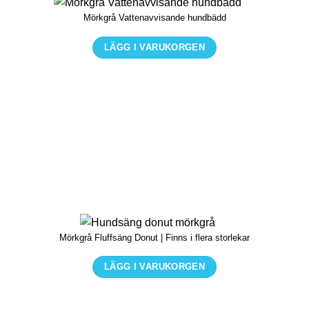
kan
Mörkgrå Vattenavvisande hundbädd
väljas
på
LÄGG I VARUKORGEN
produktsidan
Den
här
produkten
har
flera
varianter.
De
olika
alternativen
kan
Mörkgrå Fluffsäng Donut | Finns i flera storlekar
väljas
på
LÄGG I VARUKORGEN
produktsidan
Den
här