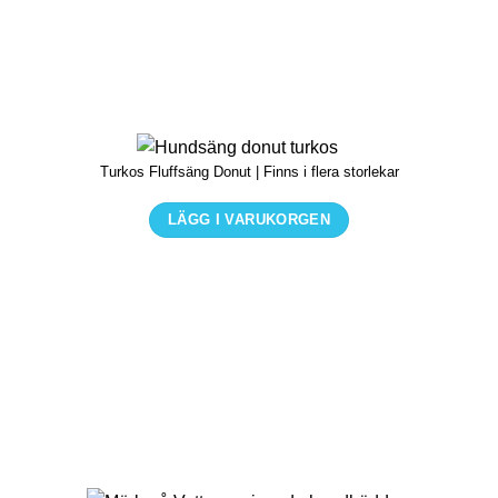
Turkos Fluffsäng Donut | Finns i flera storlekar
LÄGG I VARUKORGEN
Den
här
produkten
har
flera
varianter.
De
olika
alternativen