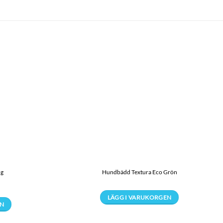
ig
Hundbädd Textura Eco Grön
LÄGG I VARUKORGEN
EN
Den
här