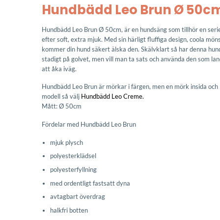
Hundbädd Leo Brun Ø 50c
Hundbädd Leo Brun Ø 50cm, är en hundsäng som tillhör en serie 
efter soft, extra mjuk. Med sin härligt fluffiga design, coola mö
kommer din hund säkert älska den. Skälvklart så har denna hund
stadigt på golvet, men vill man ta sats och använda den som la
att åka iväg.
Hundbädd Leo Brun är mörkar i färgen, men en mörk insida och m
modell så välj
Hundbädd Leo Creme.
Mått: Ø 50cm
Fördelar med Hundbädd Leo Brun
mjuk plysch
polyesterklädsel
polyesterfyllning
med ordentligt fastsatt dyna
avtagbart överdrag
halkfri botten