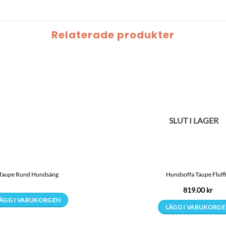
Relaterade produkter
SLUT I LAGER
Taupe Rund Hundsäng
Hundsoffa Taupe Fluff
819.00
kr
ÄGG I VARUKORGEN
LÄGG I VARUKORG
Den
här