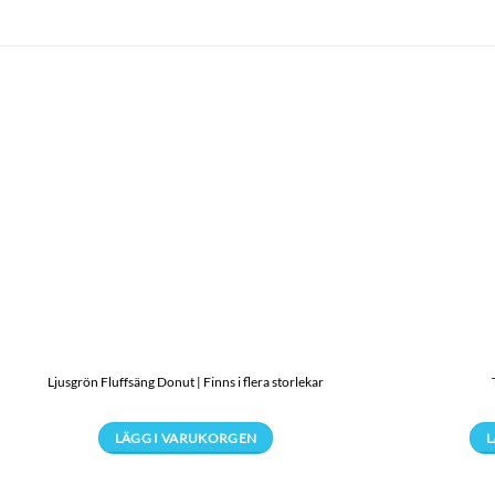
Ljusgrön Fluffsäng Donut | Finns i flera storlekar
LÄGG I VARUKORGEN
L
Den
här