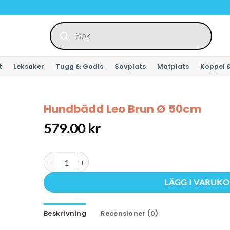
Produktsökning
t
Leksaker
Tugg & Godis
Sovplats
Matplats
Koppel 
Hundbädd Leo Brun Ø 50cm
579.00
kr
Hundbädd Leo Brun Ø 50cm mängd
LÄGG I VARUK
Beskrivning
Recensioner (0)