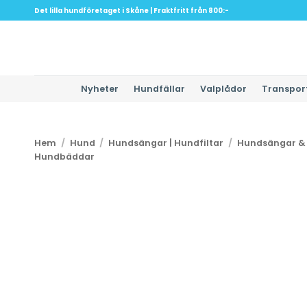
Skip
Det lilla hundföretaget i Skåne | Fraktfritt från 800:-
to
content
Nyheter
Hundfällar
Valplådor
Transpor
Hem
/
Hund
/
Hundsängar | Hundfiltar
/
Hundsängar &
Hundbäddar