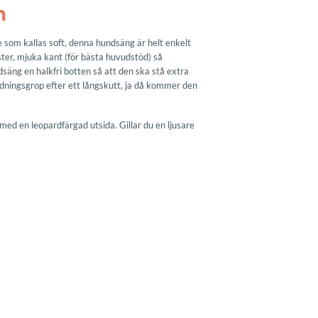
m
som kallas soft, denna hundsäng är helt enkelt
nster, mjuka kant (för bästa huvudstöd) så
säng en halkfri botten så att den ska stå extra
ndningsgrop efter ett långskutt, ja då kommer den
ed en leopardfärgad utsida. Gillar du en ljusare