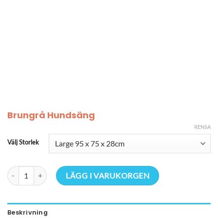
Brungrå Hundsäng
RENSA
Välj Storlek
Brungrå Hundsäng mängd
LÄGG I VARUKORGEN
Beskrivning