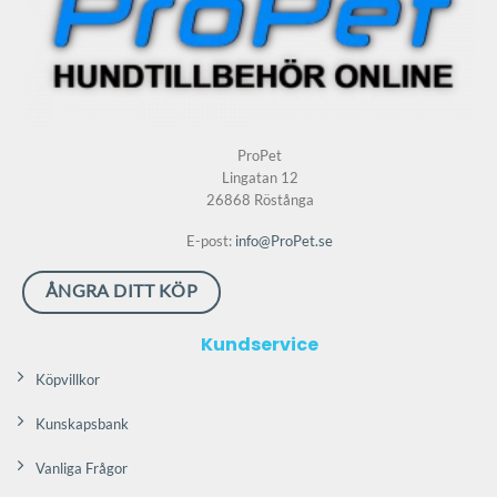
alternativen
alternativen
kan
kan
väljas
väljas
på
på
produktsidan
produktsidan
ProPet
Lingatan 12
26868 Röstånga
E-post:
info@ProPet.se
ÅNGRA DITT KÖP
Kundservice
Köpvillkor
Kunskapsbank
Vanliga Frågor