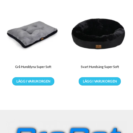
Grå Hunddyna Super Soft
Svart Hundsäng Super Soft
LÄGG I VARUKORGEN
LÄGG I VARUKORGEN
Den
Den
här
här
produkten
produkten
har
har
flera
flera
varianter.
varianter.
De
De
olika
olika