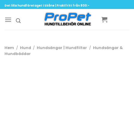
Skip
Det lilla hundföretaget i Skåne | Fraktfritt från 800:-
to
content
Hem
/
Hund
/
Hundsängar | Hundfiltar
/
Hundsängar &
Hundbäddar