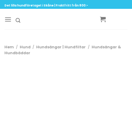
Skip
Det lilla hundföretaget i Skåne | Fraktfritt från 800:-
to
content
Hem
/
Hund
/
Hundsängar | Hundfiltar
/
Hundsängar &
Hundbäddar