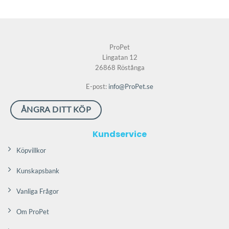
produkten
har
har
flera
flera
varianter.
varianter.
De
ProPet
De
olika
Lingatan 12
olika
alternativen
26868 Röstånga
alternativen
kan
kan
väljas
E-post:
info@ProPet.se
väljas
på
på
produktsidan
ÅNGRA DITT KÖP
produktsidan
Kundservice
Köpvillkor
Kunskapsbank
Vanliga Frågor
Om ProPet