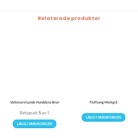
Relaterade produkter
Vattenavvisande Hunddyna Brun
Fluffsäng Mörkgrå
Betygsatt
5
av 5
LÄGG I VARUKORGEN
LÄGG I VARUKORGEN
Den
Den
här
här
produkten