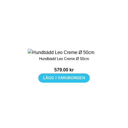
produkten
har
flera
varianter.
De
olika
alternativen
kan
Hundbädd Leo Creme Ø 50cm
väljas
på
579.00
kr
produktsidan
LÄGG I VARUKORGEN