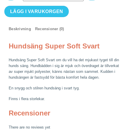
Hundsäng
LÄGG I VARUKORGEN
Super
Soft
Svart
Beskrivning
Recensioner (0)
|
Finns
Hundsäng Super Soft Svart
i
flera
Hundsäng Super Soft Svart om du vill ha det mjukast tyget till din
storlekar
hunds säng. Hundbädden i sig är mjuk och överdraget är tillverkat
mängd
av super mjukt polyester, känns nästan som sammet. Kudden i
hundsängen är fastsydd för bästa komfort hela dagen.
En snygg och stilren hundsäng i svart tyg.
Finns i flera storlekar.
Recensioner
There are no reviews yet