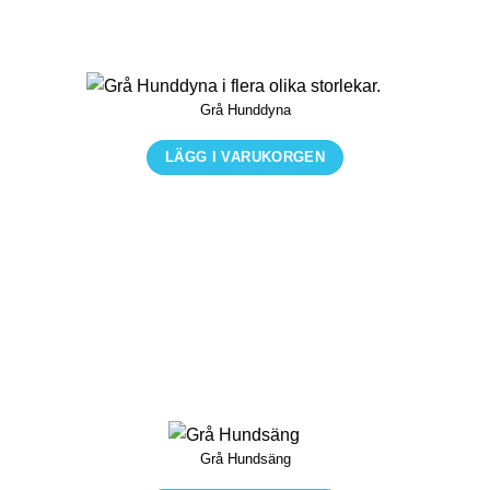
Grå Hunddyna
LÄGG I VARUKORGEN
Den
här
produkten
har
flera
varianter.
De
olika
alternativen
kan
Grå Hundsäng
väljas
på