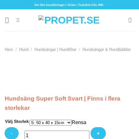
Skip
Det lilla hundföretaget i Skåne | Fraktfritt från 800:-
to
content
Hem
/
Hund
/
Hundsängar | Hundfiltar
/
Hundsängar & Hundbäddar
Hundsäng Super Soft Svart | Finns i flera
storlekar
Välj Storlek
Rensa