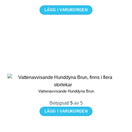
på
LÄGG I VARUKORGEN
produktsidan
Den
här
produkten
har
flera
varianter.
De
olika
alternativen
kan
Vattenavvisande Hunddyna Brun
väljas
på
Betygsatt
5
av 5
produktsidan
LÄGG I VARUKORGEN
Den
här