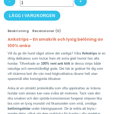
Ankstrips
LÄGG I VARUKORGEN
100%
Anka
Beskrivning
Recensioner (0)
-
Smakrikt
Ankstrips – En smakrik och lyxig belöning av
&
100% anka
Naturligt
Vill du ge din hund något utöver det vanliga? Våra
Ankstrips
är en
Hundgodis
riktig delikatess som lockar fram ett extra glatt humör hos alla
mängd
hundar. Tillverkade av
100% rent ank kött
är dessa strips både
naturliga och oemotståndligt goda. Det här är godiset för dig som
vill skämma bort din vän med högkvalitativa råvaror helt utan
spannmål eller konstgjorda tillsatser.
Anka är en utmärkt proteinkälla som ofta uppskattas av kräsna
hundar som annars kan vara svåra att motivera. Tack vare den
rika smaken och den spröda konsistensen fungerar stripsen lika
bra som en lyxig munsbit vid fikastunden som små, smidiga
belöningsbitar
under träningspasset. De är enkla att bryta i
mindre delar, vilket gör dem praktiska för hundar i alla storlekar.