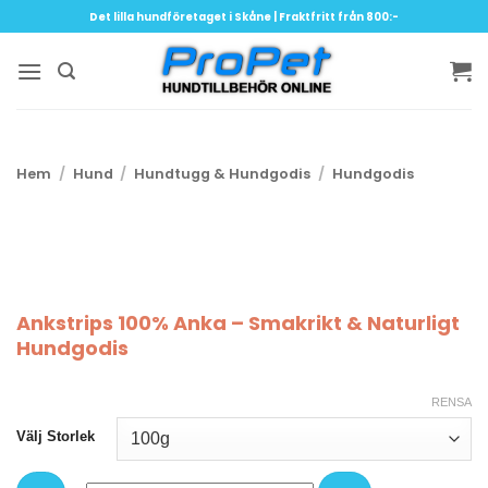
Skip
Det lilla hundföretaget i Skåne | Fraktfritt från 800:-
to
content
Hem
/
Hund
/
Hundtugg & Hundgodis
/
Hundgodis
Ankstrips 100% Anka – Smakrikt & Naturligt
Hundgodis
RENSA
Välj Storlek