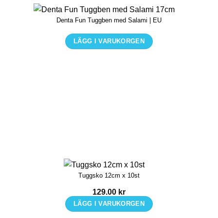
Denta Fun Tuggben med Salami | EU
LÄGG I VARUKORGEN
Den
här
produkten
har
flera
varianter.
De
olika
alternativen
kan
Tuggsko 12cm x 10st
väljas
på
129.00
kr
produktsidan
LÄGG I VARUKORGEN