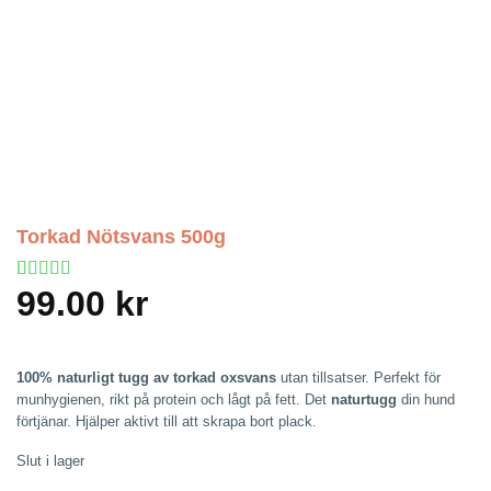
Torkad Nötsvans 500g
99.00
kr
Betygsatt
1
4
av 5
baserat på
kundrecension
100% naturligt tugg av torkad oxsvans
utan tillsatser. Perfekt för
munhygienen, rikt på protein och lågt på fett. Det
naturtugg
din hund
förtjänar. Hjälper aktivt till att skrapa bort plack.
Slut i lager