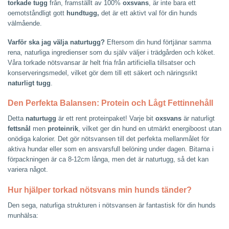
torkade tugg
från, framställt av 100%
oxsvans
, är inte bara ett
oemotståndligt gott
hundtugg,
det är ett aktivt val för din hunds
välmående.
Varför ska jag välja naturtugg?
Eftersom din hund förtjänar samma
rena, naturliga ingredienser som du själv väljer i trädgården och köket.
Våra torkade nötsvansar är helt fria från artificiella tillsatser och
konserveringsmedel, vilket gör dem till ett säkert och näringsrikt
naturligt tugg
.
Den Perfekta Balansen: Protein och Lågt Fettinnehåll
Detta
naturtugg
är ett rent proteinpaket! Varje bit
oxsvans
är naturligt
fettsnål
men
proteinrik
, vilket ger din hund en utmärkt energiboost utan
onödiga kalorier. Det gör nötsvansen till det perfekta mellanmålet för
aktiva hundar eller som en ansvarsfull belöning under dagen. Bitarna i
förpackningen är ca 8-12cm långa, men det är naturtugg, så det kan
variera något.
Hur hjälper torkad nötsvans min hunds tänder?
Den sega, naturliga strukturen i nötsvansen är fantastisk för din hunds
munhälsa: