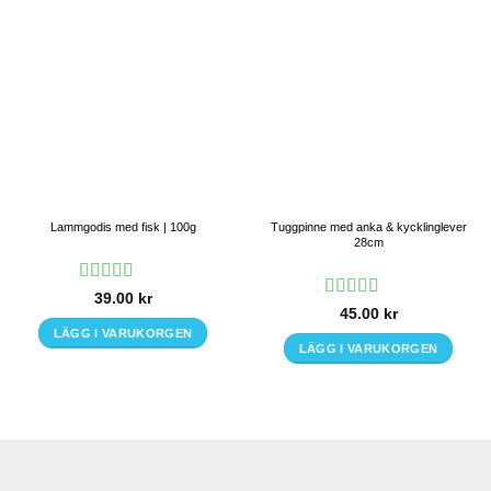
Lammgodis med fisk | 100g
Tuggpinne med anka & kycklinglever
28cm
Betygsatt
5
39.00
kr
Betygsatt
av 5
45.00
kr
4.75
av 5
LÄGG I VARUKORGEN
LÄGG I VARUKORGEN