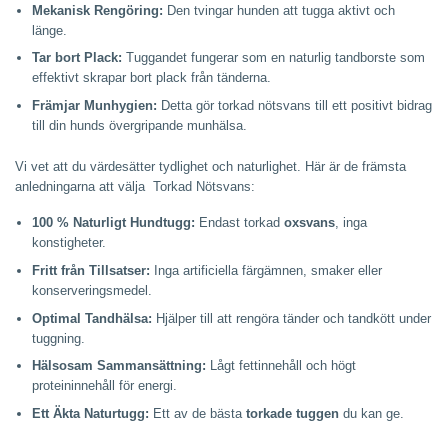
Mekanisk Rengöring:
Den tvingar hunden att tugga aktivt och
länge.
Tar bort Plack:
Tuggandet fungerar som en naturlig tandborste som
effektivt skrapar bort plack från tänderna.
Främjar Munhygien:
Detta gör torkad nötsvans till ett positivt bidrag
till din hunds övergripande munhälsa.
Vi vet att du värdesätter tydlighet och naturlighet. Här är de främsta
anledningarna att välja Torkad Nötsvans:
100 % Naturligt Hundtugg:
Endast torkad
oxsvans
, inga
konstigheter.
Fritt från Tillsatser:
Inga artificiella färgämnen, smaker eller
konserveringsmedel.
Optimal Tandhälsa:
Hjälper till att rengöra tänder och tandkött under
tuggning.
Hälsosam Sammansättning:
Lågt fettinnehåll och högt
proteininnehåll för energi.
Ett Äkta Naturtugg:
Ett av de bästa
torkade tuggen
du kan ge.