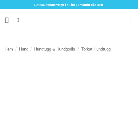
Skip
Det lilla hundföretaget i Skåne | Fraktfritt från 800:-
to
content
Hem
/
Hund
/
Hundtugg & Hundgodis
/
Torkat Hundtugg