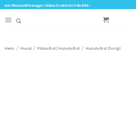
Skip
Det lilla hundföretaget i Skåne | Fraktfritt från 800:-
to
content
Hem
/
Hund
/
Pälsvård | Hundvård
/
Hundvård Övrigt