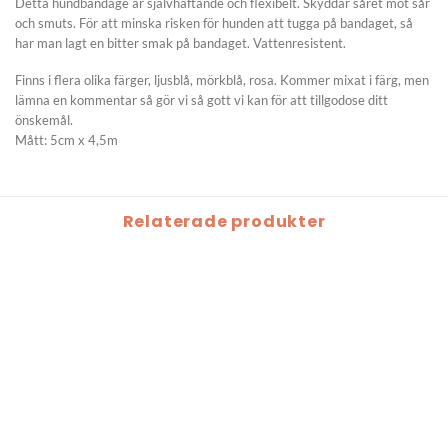
Detta hundbandage är självhäftande och flexibelt. Skyddar såret mot sår
och smuts. För att minska risken för hunden att tugga på bandaget, så
har man lagt en bitter smak på bandaget.
Vattenresistent.
Finns i flera olika färger, ljusblå, mörkblå, rosa. Kommer mixat i färg, men
lämna en kommentar så gör vi så gott vi kan för att tillgodose ditt
önskemål.
Mått: 5cm x 4,5m
Relaterade produkter