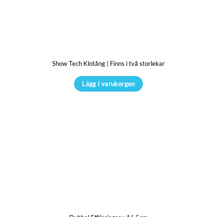
Show Tech Klotång | Finns i två storlekar
Lägg i varukorgen
Den
här
produkten
har
flera
varianter.
De
olika
alternativen
kan