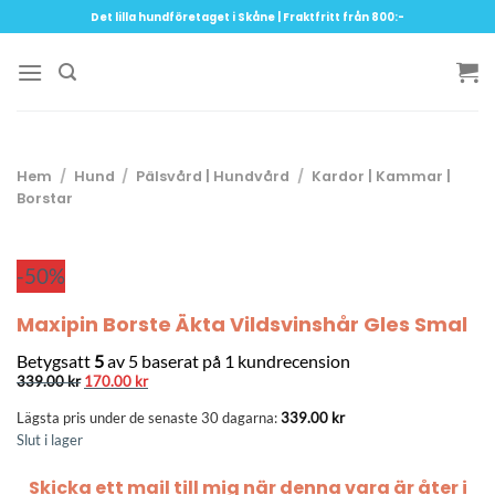
Skip
Det lilla hundföretaget i Skåne | Fraktfritt från 800:-
to
content
Hem
/
Hund
/
Pälsvård | Hundvård
/
Kardor | Kammar |
Borstar
-50%
Maxipin Borste Äkta Vildsvinshår Gles Smal
Betygsatt
5
av 5 baserat på
1
kundrecension
Det
Det
339.00
kr
170.00
kr
ursprungliga
nuvarande
priset
priset
Lägsta pris under de senaste 30 dagarna:
339.00
kr
var:
är:
339.00 kr.
170.00 kr.
Slut i lager
Skicka ett mail till mig när denna vara är åter i