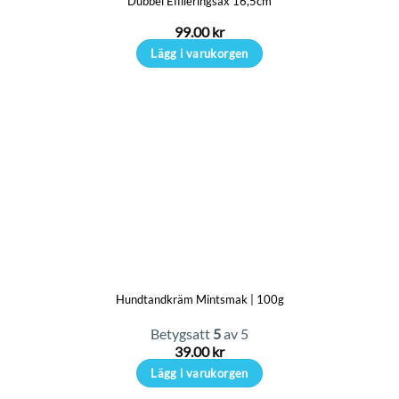
Dubbel Effileringsax 16,5cm
väljas
på
99.00
kr
produktsidan
Lägg i varukorgen
Hundtandkräm Mintsmak | 100g
Betygsatt
5
av 5
39.00
kr
Lägg i varukorgen