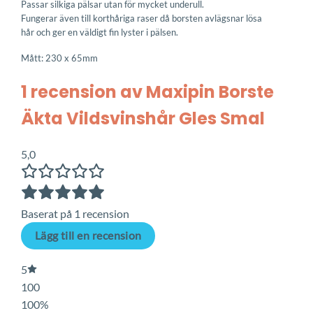
Passar silkiga pälsar utan för mycket underull.
Fungerar även till korthåriga raser då borsten avlägsnar lösa
hår och ger en väldigt fin lyster i pälsen.
Mått: 230 x 65mm
1 recension av
Maxipin Borste
Äkta Vildsvinshår Gles Smal
5,0
Baserat på 1 recension
Lägg till en recension
5
100
100%