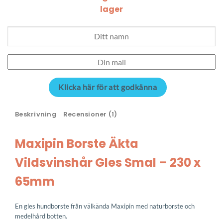
lager
Klicka här för att godkänna
Beskrivning
Recensioner (1)
Maxipin Borste Äkta
Vildsvinshår Gles Smal – 230 x
65mm
En gles hundborste från välkända Maxipin med naturborste och
medelhård botten.