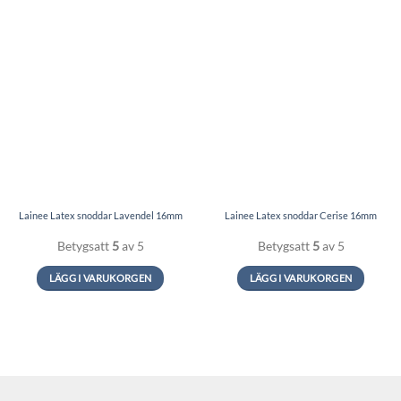
Lainee Latex snoddar Lavendel 16mm
Lainee Latex snoddar Cerise 16mm
Betygsatt
5
av 5
Betygsatt
5
av 5
LÄGG I VARUKORGEN
LÄGG I VARUKORGEN
Den
Den
här
här
produkten
produkten
har
har
flera
flera
varianter.
varianter.