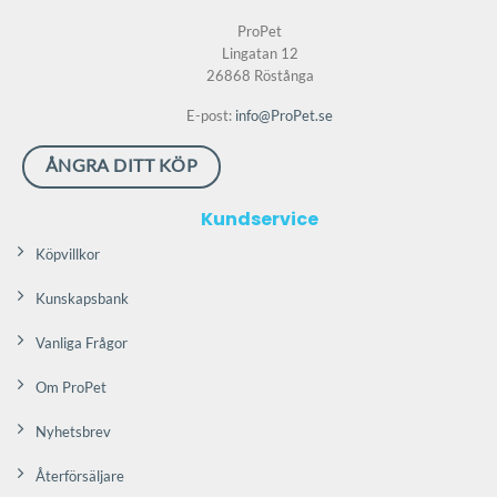
De
De
ProPet
olika
olika
Lingatan 12
alternativen
alternativen
26868 Röstånga
kan
kan
väljas
väljas
E-post:
info@ProPet.se
på
på
produktsidan
produktsidan
ÅNGRA DITT KÖP
Kundservice
Köpvillkor
Kunskapsbank
Vanliga Frågor
Om ProPet
Nyhetsbrev
Återförsäljare