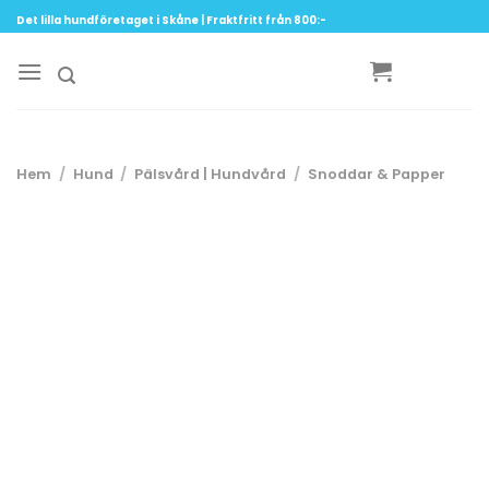
Skip
Det lilla hundföretaget i Skåne | Fraktfritt från 800:-
to
content
Hem
/
Hund
/
Pälsvård | Hundvård
/
Snoddar & Papper