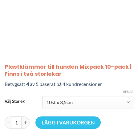
Plastklämmor till hunden Mixpack 10-pack |
Finns i två storlekar
Betygsatt
4
av 5 baserat på
4
kundrecensioner
RENSA
Välj Storlek
Plastklämmor till hunden Mixpack 10-pack | Finns i två storlekar män
LÄGG I VARUKORGEN