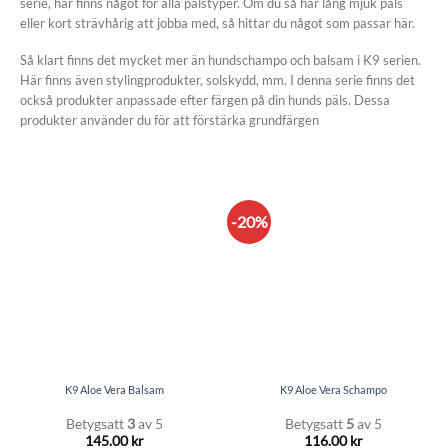
serie, här finns något för alla pälstyper. Om du så har lång mjuk päls
eller kort strävhårig att jobba med, så hittar du något som passar här.
Så klart finns det mycket mer än hundschampo och balsam i K9 serien.
Här finns även stylingprodukter, solskydd, mm. I denna serie finns det
också produkter anpassade efter färgen på din hunds päls. Dessa
produkter använder du för att förstärka grundfärgen
-20%
K9 Aloe Vera Balsam
K9 Aloe Vera Schampo
Betygsatt
3
av 5
Betygsatt
5
av 5
145.00
kr
116.00
kr