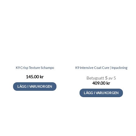
har
flera
varianter.
De
olika
alternativen
kan
väljas
på
produktsidan
K9 Crisp Texture Schampo
K9 Intensive Coat Cure | Inpackning
145.00
kr
Betygsatt
5
av 5
409.00
kr
LÄGG I VARUKORGEN
LÄGG I VARUKORGEN
Den
här
Den
produkten
här
har
produkten
flera
har
varianter.
flera
De
varianter.