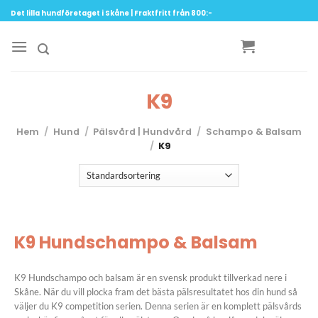
Skip
Det lilla hundföretaget i Skåne | Fraktfritt från 800:-
to
content
K9
Hem
/
Hund
/
Pälsvård | Hundvård
/
Schampo & Balsam
/
K9
K9 Hundschampo & Balsam
K9 Hundschampo och balsam är en svensk produkt tillverkad nere i
Skåne. När du vill plocka fram det bästa pälsresultatet hos din hund så
väljer du K9 competition serien. Denna serien är en komplett pälsvårds