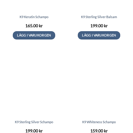
på
på
produktsidan
produktsidan
K9 Keratin Schampo
K9 Sterling Silver Balsam
165.00
kr
199.00
kr
LÄGG I VARUKORGEN
LÄGG I VARUKORGEN
Den
Den
här
här
produkten
produkten
har
har
flera
flera
varianter.
varianter.
De
De
olika
olika
alternativen
alternativen
kan
kan
väljas
väljas
på
på
produktsidan
produktsidan
K9 Sterling Silver Schampo
K9 Whiteness Schampo
199.00
kr
159.00
kr