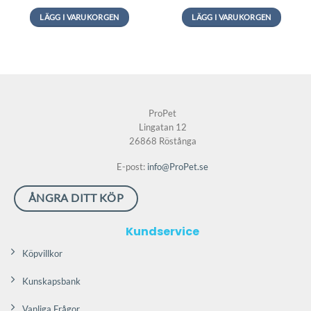
LÄGG I VARUKORGEN
LÄGG I VARUKORGEN
Den
Den
här
här
produkten
produkten
har
har
flera
flera
varianter.
varianter.
ProPet
De
De
Lingatan 12
olika
olika
26868 Röstånga
alternativen
alternativen
kan
kan
E-post:
info@ProPet.se
väljas
väljas
på
på
ÅNGRA DITT KÖP
produktsidan
produktsidan
Kundservice
Köpvillkor
Kunskapsbank
Vanliga Frågor