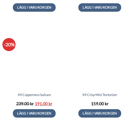
LÄGG I VARUKORGEN
LÄGG I VARUKORGEN
Den
Den
här
här
produkten
produkten
har
har
flera
flera
-20%
varianter.
varianter.
De
De
olika
olika
alternativen
alternativen
kan
kan
väljas
väljas
på
på
produktsidan
produktsidan
K9 Copperness balsam
K9 Crisp Mist Texturizer
Det
Det
239.00
kr
191.00
kr
159.00
kr
ursprungliga
nuvarande
priset
priset
LÄGG I VARUKORGEN
LÄGG I VARUKORGEN
var:
är:
239.00 kr.
191.00 kr.
Den
här
produkten