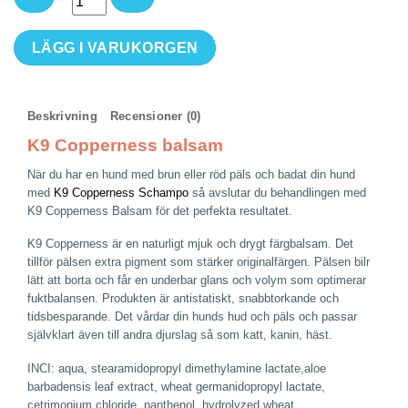
K9
LÄGG I VARUKORGEN
Copperness
balsam
mängd
Beskrivning
Recensioner (0)
K9 Copperness balsam
När du har en hund med brun eller röd päls och badat din hund
med
K9 Copperness Schampo
så avslutar du behandlingen med
K9 Copperness Balsam för det perfekta resultatet.
K9 Copperness är en naturligt mjuk och drygt färgbalsam. Det
tillför pälsen extra pigment som stärker originalfärgen. Pälsen bilr
lätt att borta och får en underbar glans och volym som optimerar
fuktbalansen. Produkten är antistatiskt, snabbtorkande och
tidsbesparande. Det vårdar din hunds hud och päls och passar
självklart även till andra djurslag så som katt, kanin, häst.
INCI: aqua, stearamidopropyl dimethylamine lactate,aloe
barbadensis leaf extract, wheat germanidopropyl lactate,
cetrimonium chloride, panthenol, hydrolyzed wheat