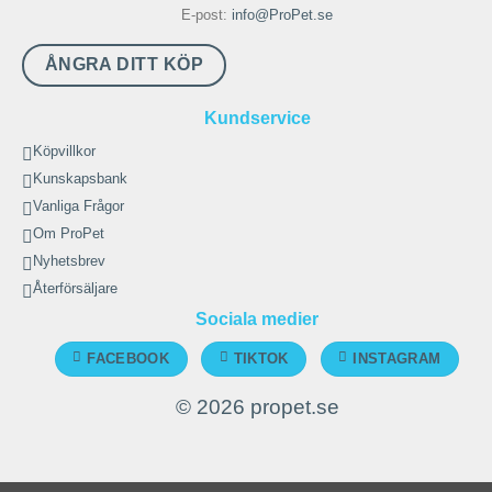
E-post:
info@ProPet.se
ÅNGRA DITT KÖP
Kundservice
Köpvillkor
Kunskapsbank
Vanliga Frågor
Om ProPet
Nyhetsbrev
Återförsäljare
Sociala medier
FACEBOOK
TIKTOK
INSTAGRAM
© 2026 propet.se