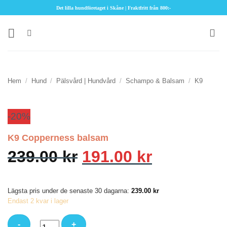
Skip
Det lilla hundföretaget i Skåne | Fraktfritt från 800:-
to
content
Hem
/
Hund
/
Pälsvård | Hundvård
/
Schampo & Balsam
/
K9
-20%
K9 Copperness balsam
Det
Det
239.00
kr
191.00
kr
ursprungliga
nuvarand
priset
priset
Lägsta pris under de senaste 30 dagarna:
239.00
kr
var:
är:
Endast 2 kvar i lager
239.00 kr.
191.00 kr.