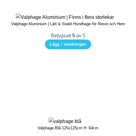
Valphage Aluminium | Lätt & Stabil Hundhage för Resor och Hem
Betygsatt
5
av 5
Lägg i varukorgen
Den
här
produkten
har
flera
varianter.
De
olika
alternativen
kan
Valphage Blå 125x125cm H: 64cm
väljas