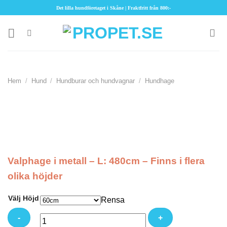
Skip
Det lilla hundföretaget i Skåne | Fraktfritt från 800:-
to
content
Hem
/
Hund
/
Hundburar och hundvagnar
/
Hundhage
Valphage i metall – L: 480cm – Finns i flera
olika höjder
Välj Höjd
Rensa