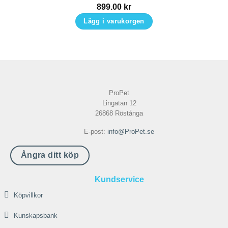
på
899.00
kr
produktsidan
Lägg i varukorgen
ProPet
Lingatan 12
26868 Röstånga
E-post:
info@ProPet.se
Ångra ditt köp
Kundservice
Köpvillkor
Kunskapsbank