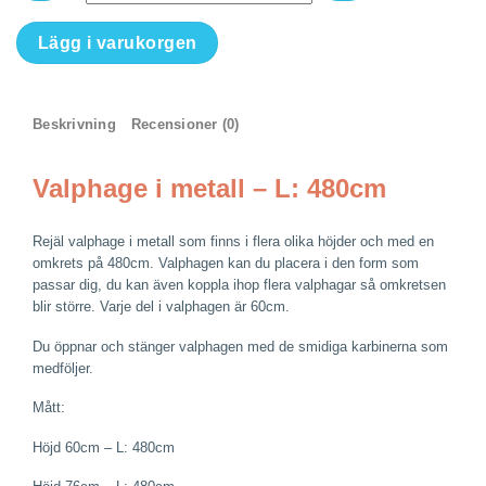
Valphage
Lägg i varukorgen
i
metall
-
Beskrivning
Recensioner (0)
L:
480cm
-
Valphage i metall – L: 480cm
Finns
i
Rejäl valphage i metall som finns i flera olika höjder och med en
flera
omkrets på 480cm. Valphagen kan du placera i den form som
olika
passar dig, du kan även koppla ihop flera valphagar så omkretsen
höjder
blir större. Varje del i valphagen är 60cm.
mängd
Du öppnar och stänger valphagen med de smidiga karbinerna som
medföljer.
Mått:
Höjd 60cm – L: 480cm