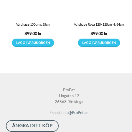
Valphage 130cm x 55cm
Valphage Rosa 125x125cm H: 64cm
899.00
kr
899.00
kr
LÄGG I VARUKORGEN
LÄGG I VARUKORGEN
ProPet
Lingatan 12
26868 Röstånga
E-post:
info@ProPet.se
ÅNGRA DITT KÖP