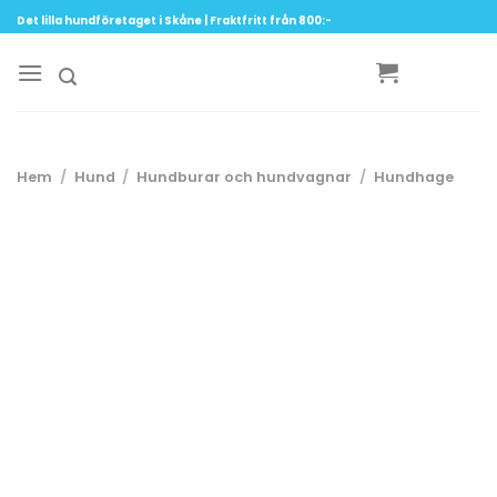
Skip
Det lilla hundföretaget i Skåne | Fraktfritt från 800:-
to
content
Hem
/
Hund
/
Hundburar och hundvagnar
/
Hundhage