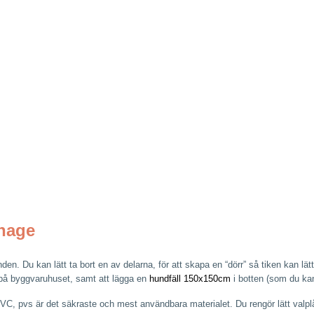
hage
n. Du kan lätt ta bort en av delarna, för att skapa en “dörr” så tiken kan lätt
på byggvaruhuset, samt att lägga en
hundfäll 150x150cm
i botten (som du kan
 PVC, pvs är det säkraste och mest användbara materialet. Du rengör lätt va