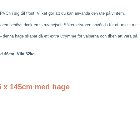
n i sig tål frost. Vilket gör att du kan använda den ute på vintern.
tsrören behövs dock en skruvmejsel. Säkerhetsrören används för att minska risk
an – denna hage skapar då ett extra utrymme för valparna och tiken att vara på.
jd 46cm, Vikt 32kg
5 x 145cm med hage