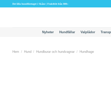
Skip
Det lilla hundföretaget i Skåne | Fraktfritt från 800:-
to
content
Nyheter
Hundfällar
Valplådor
Transp
Hem
/
Hund
/
Hundburar och hundvagnar
/
Hundhage