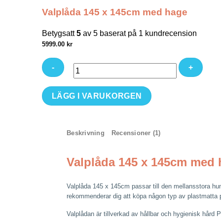
Valplåda 145 x 145cm med hage
Betygsatt
5
av 5 baserat på
1
kundrecension
5999.00
kr
Valplåda
LÄGG I VARUKORGEN
145
x
145cm
Beskrivning
Recensioner (1)
med
hage
mängd
Valplåda 145 x 145cm med 
Valplåda 145 x 145cm passar till den mellansstora hunde
rekommenderar dig att köpa någon typ av plastmatta 
Valplådan är tillverkad av hållbar och hygienisk hård