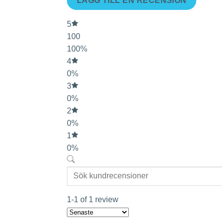
LÄGG TILL EN RECENSION
5
100
100%
4
0%
3
0%
2
0%
1
0%
1-1 of 1 review