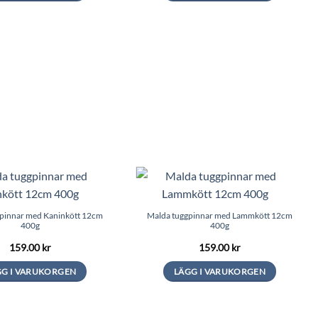
Den
här
produkten
har
flera
varianter.
De
olika
alternativen
kan
väljas
på
produktsidan
pinnar med Kaninkött 12cm
Malda tuggpinnar med Lammkött 12cm
400g
400g
159.00
kr
159.00
kr
GG I VARUKORGEN
LÄGG I VARUKORGEN