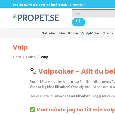
Skip
Det lilla hundföretaget i Skåne | Fraktfritt från 800:-
to
Produktsökning
content
Nyheter
Hundfällar
Valplådor
Trans
Valp
Hem
/
Hund
/
Valp
Valpsaker – Allt du be
Ska du köpa valp, eller har din nya familjemedlem precis fl
Vad ska jag köpa till valpen?
Oroa dig inte – vi har samlat a
Hos oss hittar du utvalda
saker till valpar
– noggrant valda 
Vad måste jag ha till min val