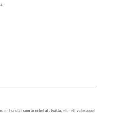
na
:
ns
, en
hundfäll som är enkel att tvätta
, eller ett
valpkoppel