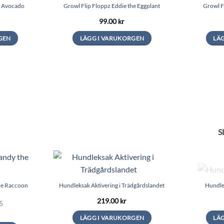
e Avocado
Growl Flip Floppz Eddie the Eggplant
Growl F
99.00
kr
GEN
LÄGG I VARUKORGEN
LÄ
S
he Raccoon
Hundleksak Aktivering i Trädgårdslandet
Hundle
219.00
kr
5
LÄGG I VARUKORGEN
LÄ