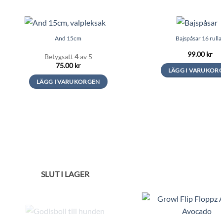
And 15cm
Bajspåsar 16 rull
99.00
kr
Betygsatt
4
av 5
75.00
kr
LÄGG I VARUKOR
LÄGG I VARUKORGEN
SLUT I LAGER