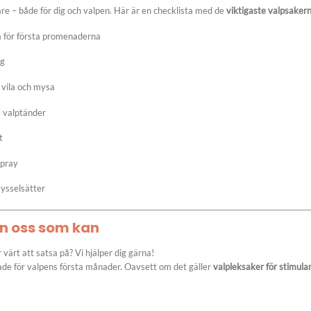
re – både för dig och valpen. Här är en checklista med de
viktigaste valpsaker
å för första promenaderna
gg
 vila och mysa
e valptänder
t
spray
sysselsätter
rån oss som kan
värt att satsa på? Vi hjälper dig gärna!
sade för valpens första månader. Oavsett om det gäller
valpleksaker för stimula