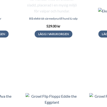
ar
Blå elektrisk värmedyna till hund & valp
529.00
kr
GEN
LÄGG I VARUKORGEN
LÄ