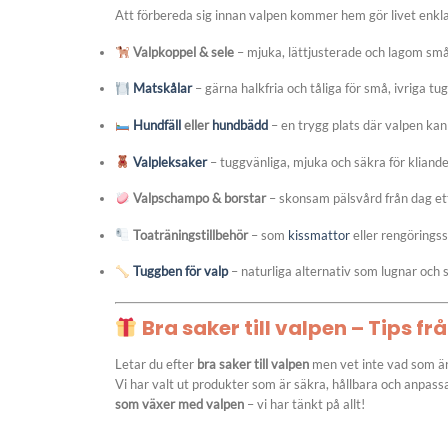
Att förbereda sig innan valpen kommer hem gör livet enkla
Valpkoppel & sele
– mjuka, lättjusterade och lagom sm
Matskålar
– gärna halkfria och tåliga för små, ivriga tu
Hundfäll
eller
hundbädd
– en trygg plats där valpen kan
Valpleksaker
– tuggvänliga, mjuka och säkra för kliand
Valpschampo & borstar
– skonsam pälsvård från dag et
Toaträningstillbehör
– som
kissmattor
eller rengörings
Tuggben för valp
– naturliga alternativ som lugnar och 
Bra saker till valpen – Tips f
Letar du efter
bra saker till valpen
men vet inte vad som är 
Vi har valt ut produkter som är säkra, hållbara och anpas
som växer med valpen
– vi har tänkt på allt!