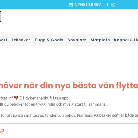
NYHETSBREV
port
Leksaker
Tugg & Godis
Sovplats
Matplats
Koppel & H
höver när din nya bästa vän flytt
yttat in?
Då dyker snabbt frågan upp:
llt du behöver för en trygg, rolig och mysig start tillsammans.
för att passa små tassar, tänder och behov. Här finns
valpsaker som är både pr
p?