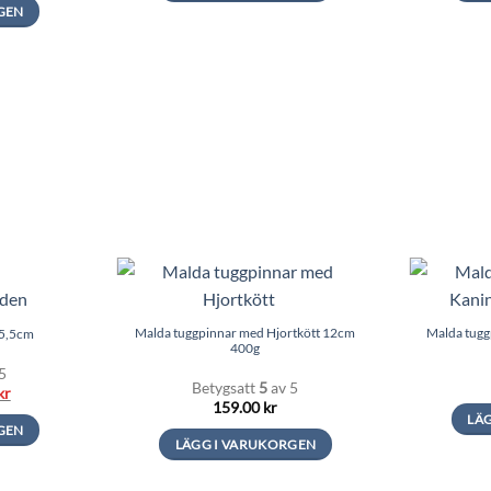
GEN
Malda tuggpinnar med Hjortkött 12cm
Malda tugg
15,5cm
400g
5
Betygsatt
5
av 5
Det
kr
ngliga
nuvarande
159.00
kr
LÄ
priset
GEN
är:
LÄGG I VARUKORGEN
r.
63.00 kr.