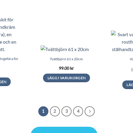
Ingefära för
Tvättbjörn 61 x 20cm
Va
99.00
kr
LÄGG I VARUKORGEN
GEN
LÄ
1
2
3
4