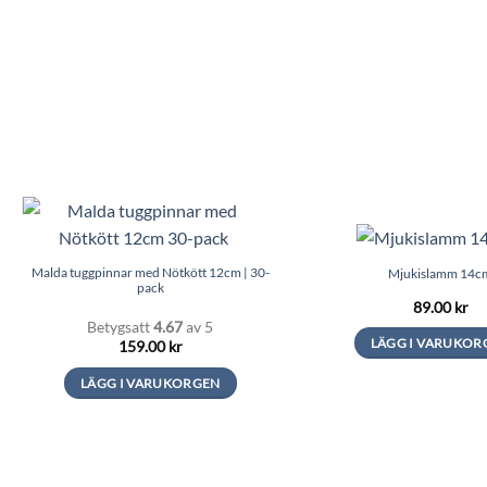
Malda tuggpinnar med Nötkött 12cm | 30-
Mjukislamm 14c
pack
89.00
kr
Betygsatt
4.67
av 5
LÄGG I VARUKOR
159.00
kr
LÄGG I VARUKORGEN