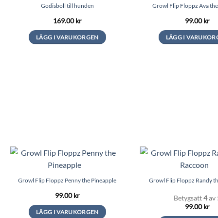
Godisboll till hunden
Growl Flip Floppz Ava th
169.00
kr
99.00
kr
LÄGG I VARUKORGEN
LÄGG I VARUKOR
Den
här
produkten
har
flera
varianter.
De
olika
alternativen
kan
väljas
på
Growl Flip Floppz Penny the Pineapple
Growl Flip Floppz Randy t
produktsidan
99.00
kr
Betygsatt
4
av 
99.00
kr
LÄGG I VARUKORGEN