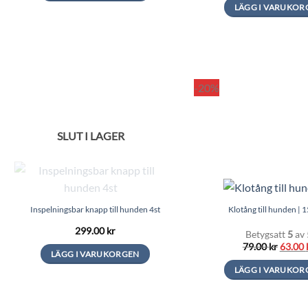
LÄGG I VARUKOR
-20%
SLUT I LAGER
Inspelningsbar knapp till hunden 4st
Klotång till hunden | 
299.00
kr
Betygsatt
5
av 
Det
79.00
kr
63.00
LÄGG I VARUKORGEN
urspru
priset
LÄGG I VARUKOR
var:
79.00 k