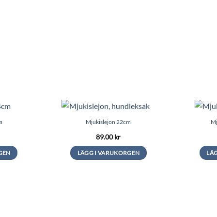
m
Mjukislejon 22cm
Mj
89.00
kr
GEN
LÄGG I VARUKORGEN
LÄ