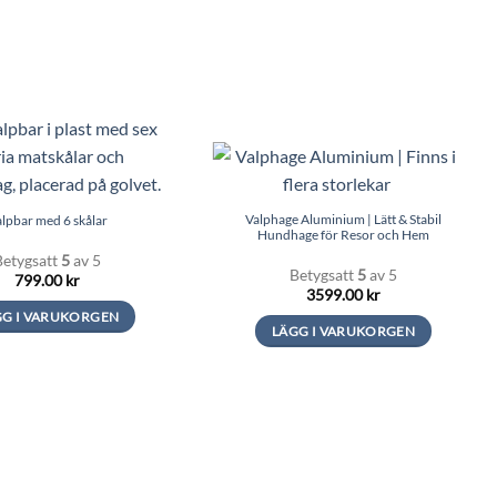
Valphage Aluminium | Lätt & Stabil
lpbar med 6 skålar
Hundhage för Resor och Hem
Betygsatt
5
av 5
Betygsatt
5
av 5
799.00
kr
3599.00
kr
GG I VARUKORGEN
LÄGG I VARUKORGEN
Den
här
produkten
har
flera
varianter.