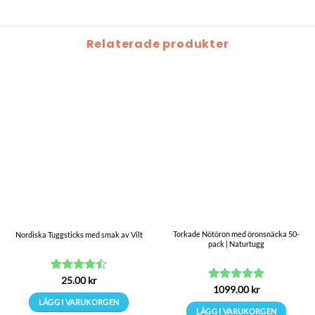
Relaterade produkter
Torkade Nötöron med öronsnäcka 50-
Nordiska Tuggsticks med smak av Vilt
pack | Naturtugg
Betygsatt
25.00
kr
Betygsatt
1099.00
kr
5
4.5
av 5
av 5
LÄGG I VARUKORGEN
LÄGG I VARUKORGEN