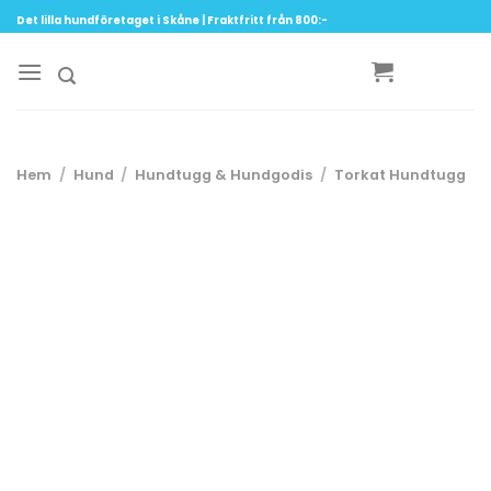
Skip
Det lilla hundföretaget i Skåne | Fraktfritt från 800:-
to
content
Hem
/
Hund
/
Hundtugg & Hundgodis
/
Torkat Hundtugg