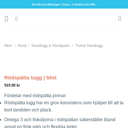
Skip
Det lilla hundföretaget i Skåne | Fraktfritt från 800:-
to
content
Hem
/
Hund
/
Hundtugg & Hundgodis
/
Torkat Hundtugg
Rödspätta tugg | 50st
919.00
kr
Fördelar med rödspätta pinnar:
Rödspätta tugg har en grov konsistens som hjälper till att ta
bort tandsten och plack.
Omega 3 och fiskoljorna i rödspättan säkerställer bland
annat en frisk päls och flexibla leder.