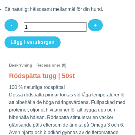
Ett naturligt hälsosamt mellanmål för din hund.
Rödspätta
Lägg i varukorgen
tugg
|
50st
Beskrivning
Recensioner (0)
mängd
Rödspätta tugg | 50st
100 % naturliga rödspätta!
Dessa rödspätta pinnar torkas vid låga temperaturer för
att bibehålla de höga näringsvärdena. Fullpackad med
proteiner, oljor och vitaminer för att bygga upp och
bibehålla hälsan. Rödspätta stimulerar en vacker
glänsande päls eftersom de är rika på Omega 3 och 6.
Även hjärta och blodkärl gynnas av de fleromättade