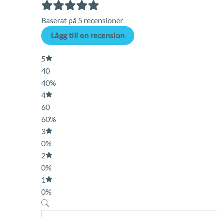
Baserat på 5 recensioner
Lägg till en recension
5
40
40%
4
60
60%
3
0%
2
0%
1
0%