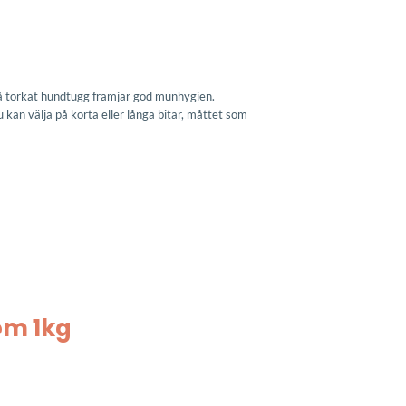
å torkat hundtugg främjar god munhygien.
 kan välja på korta eller långa bitar, måttet som
om 1kg