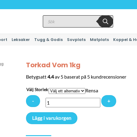
Produktsökning
port
Leksaker
Tugg & Godis
Sovplats
Matplats
Koppel & H
Torkad Vom 1kg
gg
Betygsatt
4.4
av 5 baserat på
5
kundrecensioner
Välj Storlek
Rensa
Torkad
Lägg i varukorgen
Vom
1kg
mängd