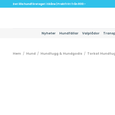
Skip
Det lilla hundföretaget i Skåne | Fraktfritt från 800:-
to
content
Nyheter
Hundfällar
Valplådor
Trans
Hem
/
Hund
/
Hundtugg & Hundgodis
/
Torkat Hundtu