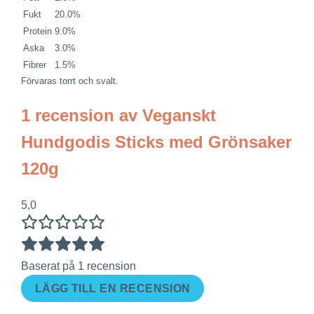
Fukt
20.0
%
Protein
9.0
%
Aska
3.0
%
Fibrer
1.5
%
Förvaras torrt och svalt.
1 recension av
Veganskt
Hundgodis Sticks med Grönsaker
120g
5,0
Baserat på 1 recension
LÄGG TILL EN RECENSION