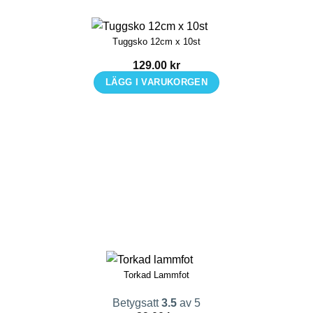
Tuggsko 12cm x 10st
129.00
kr
LÄGG I VARUKORGEN
Torkad Lammfot
Betygsatt
3.5
av 5