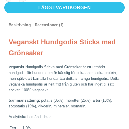
LÄGG I VARUKORGEN
Beskrivning
Recensioner (1)
Veganskt Hundgodis Sticks med
Grönsaker
Veganskt Hundgodis Sticks med Grönsaker är ett utmärkt
hundgodis för hunden som är känslig för olika animaliska protein,
men självklart kan alla hundar äta detta smarriga hundgodis. Detta
veganska hundgodis är helt fritt från gluten och har inget tillsatt
socker. 100% veganskt.
Sammansättning:
potatis (35%), morötter (25%), ärtor (15%),
sötpotatis (15%), glycerin, mineraler, rosmarin.
Analytiska beståndsdelar:
Fett
1.0
%