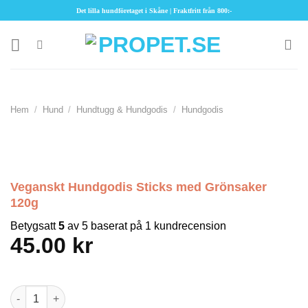
Skip
Det lilla hundföretaget i Skåne | Fraktfritt från 800:-
to
content
Hem
/
Hund
/
Hundtugg & Hundgodis
/
Hundgodis
Veganskt Hundgodis Sticks med Grönsaker
120g
Betygsatt
5
av 5 baserat på
1
kundrecension
45.00
kr
Veganskt Hundgodis Sticks med Grönsaker 120g mängd